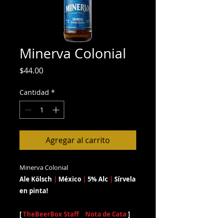
Minerva Colonial
Precio
$44.00
Cantidad
*
Agregar al carrito
Minerva Colonial
Ale Kölsch
|
México
|
5% Alc
|
Sírvela
en pinta!
[
TheBeerBox Staff
|
Nota de Cata
]