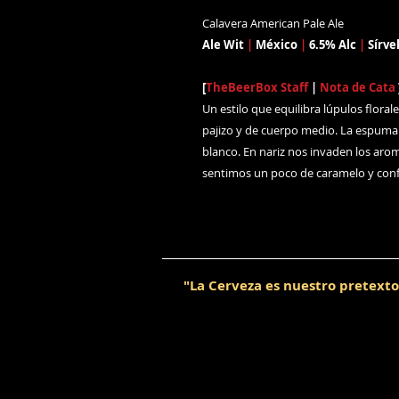
Calavera American Pale Ale
Ale Wit
|
México
|
6.5% Alc
|
Sírve
[
TheBeerBox Staff
|
Nota de Cata
Un estilo que equilibra lúpulos florale
pajizo y de cuerpo medio. La espuma
blanco. En nariz nos invaden los arom
sentimos un poco de caramelo y conf
"La Cerveza es nuestro pretexto