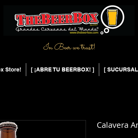
In Beer we trust!
x Store!
[ ¡ABRE TU BEERBOX! ]
[ SUCURSAL
Calavera A