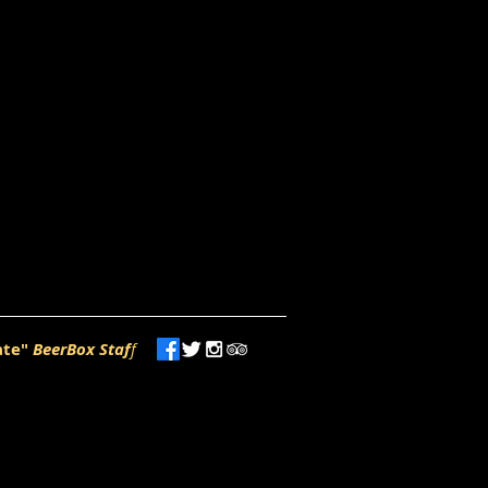
ate"
BeerBox Staf
f