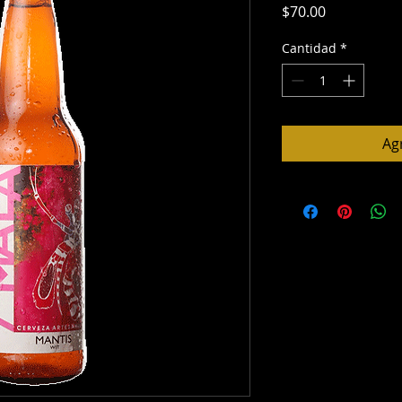
Precio
$70.00
Cantidad
*
Agr