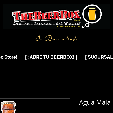
In Beer we trust!
x Store!
[ ¡ABRE TU BEERBOX! ]
[ SUCURSAL
Agua Mala 