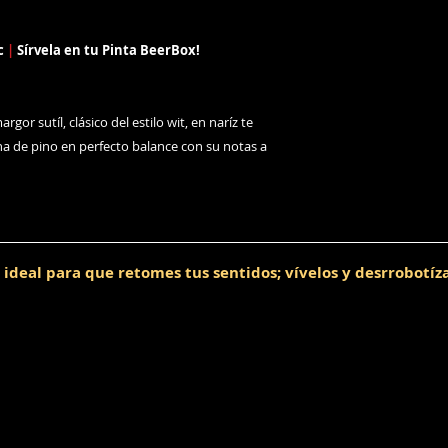
c
|
Sírvela en tu Pinta BeerBox!
a
]
or sutíl, clásico del estilo wit, en naríz te
ina de pino en perfecto balance con su notas a
 ideal para que retomes tus sentidos; vívelos y desrrobotíz