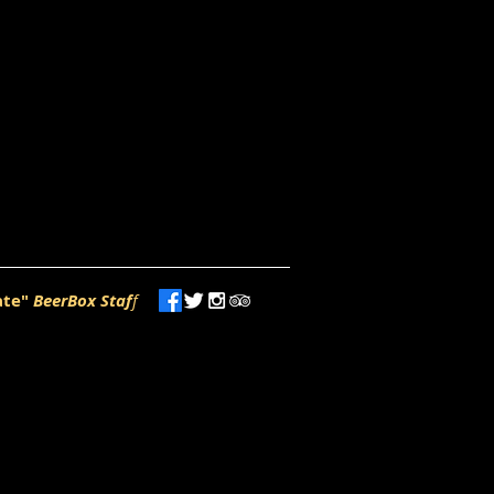
ate"
BeerBox Staf
f