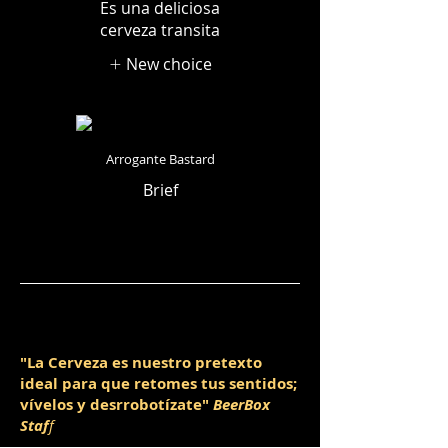
Es una deliciosa
cerveza transita
New choice
Arrogante Bastard
Brief
"La Cerveza es nuestro pretexto
ideal para que retomes tus sentidos;
vívelos y desrrobotízate"
BeerBox
Staf
f